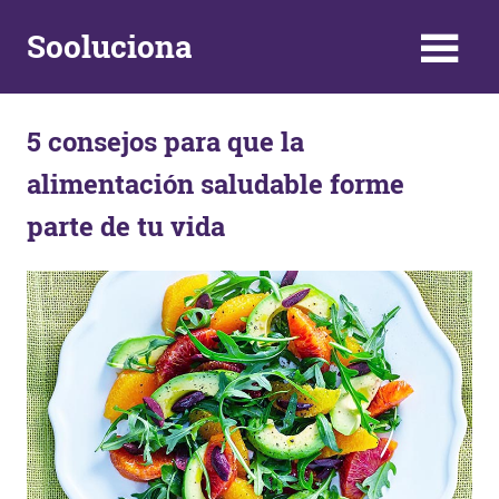
Skip
Sooluciona
to
content
Respuestas
y
5 consejos para que la
Soluciones
a
alimentación saludable forme
problemas
de
parte de tu vida
la
vida
diaria