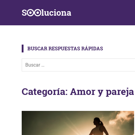
Saltar
S
luciona
al
contenido
Información,
Datos,
Respuestas
y
BUSCAR RESPUESTAS RÁPIDAS
Soluciones
a
problemas
de
la
vida
Categoría:
Amor y pareja
diaria