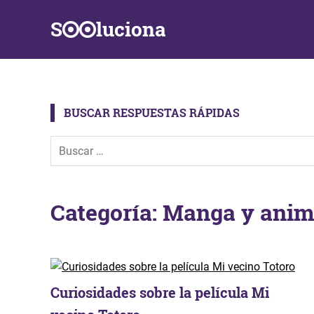
Saltar
S
luciona
al
contenido
Información,
Datos,
Respuestas
y
BUSCAR RESPUESTAS RÁPIDAS
Soluciones
a
problemas
de
la
vida
Categoría:
Manga y anim
diaria
Curiosidades sobre la película Mi