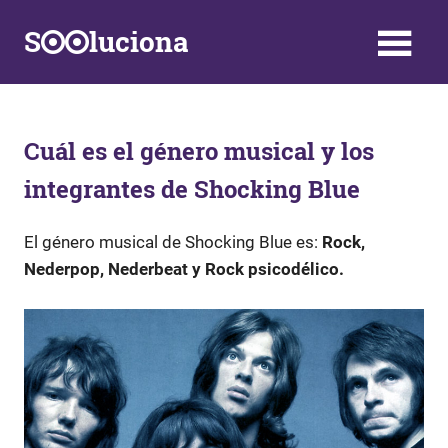
Saltar
S
luciona
al
contenido
Información,
Datos,
Respuestas
y
Cuál es el género musical y los
Soluciones
integrantes de Shocking Blue
a
problemas
de
El género musical de Shocking Blue es:
Rock,
la
Nederpop, Nederbeat y Rock psicodélico.
vida
diaria