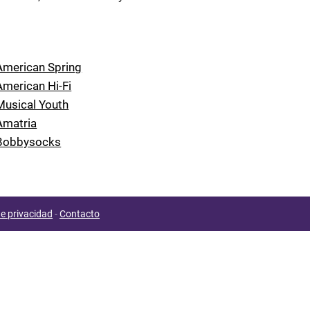
 American Spring
American Hi-Fi
 Musical Youth
 Amatria
e Bobbysocks
de privacidad
-
Contacto