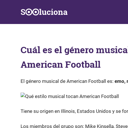
Saltar
S
luciona
al
contenido
Información,
Datos,
Respuestas
y
Cuál es el género musical
Soluciones
a
problemas
American Football
de
la
vida
El género musical de American Football es:
emo, m
diaria
Tiene su origen en Illinois, Estados Unidos y se f
Los miembros del grupo son: Mike Kinsella, Steve