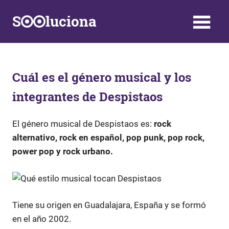
Saltar
S
luciona
al
contenido
Información,
Datos,
Respuestas
y
Cuál es el género musical y los
Soluciones
integrantes de Despistaos
a
problemas
de
El género musical de Despistaos es:
rock
la
alternativo, rock en español, pop punk, pop rock,
vida
power pop y rock urbano.
diaria
Tiene su origen en Guadalajara, España y se formó
en el año 2002.