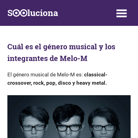
Saltar
S
luciona
al
contenido
Información,
Datos,
Respuestas
y
Cuál es el género musical y los
Soluciones
integrantes de Melo-M
a
problemas
de
El género musical de Melo-M es:
classical-
la
crossover, rock, pop, disco y heavy metal.
vida
diaria