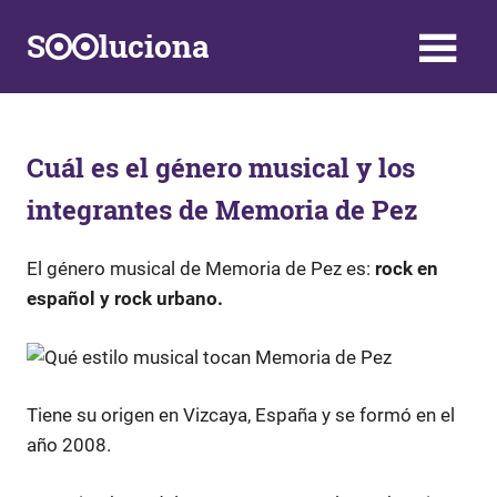
Saltar
S
luciona
al
contenido
Información,
Datos,
Respuestas
y
Cuál es el género musical y los
Soluciones
integrantes de Memoria de Pez
a
problemas
de
El género musical de Memoria de Pez es:
rock en
la
español y rock urbano.
vida
diaria
Tiene su origen en Vizcaya, España y se formó en el
año 2008.