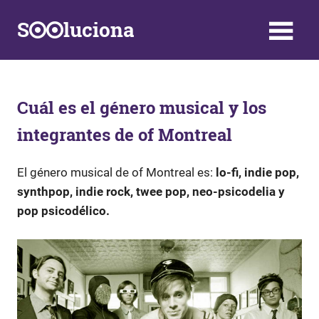
Saltar
S
luciona
al
contenido
Información,
Datos,
Respuestas
y
Cuál es el género musical y los
Soluciones
integrantes de of Montreal
a
problemas
de
El género musical de of Montreal es:
lo-fi, indie pop,
la
synthpop, indie rock, twee pop, neo-psicodelia y
vida
pop psicodélico.
diaria