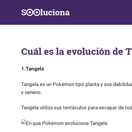
Saltar
S
luciona
al
contenido
Información,
Datos,
Respuestas
y
Cuál es la evolución de 
Soluciones
a
problemas
de
1.Tangela
la
vida
Tangela es un Pokémon tipo planta y sus debilidad
diaria
y veneno.
Tangela utiliza sus tentáculos para escapar de tod