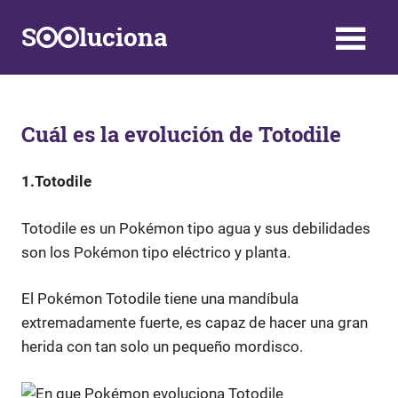
Saltar
S
luciona
al
contenido
Información,
Datos,
Respuestas
y
Cuál es la evolución de Totodile
Soluciones
a
1.Totodile
problemas
de
la
Totodile es un Pokémon tipo agua y sus debilidades
vida
son los Pokémon tipo eléctrico y planta.
diaria
El Pokémon Totodile tiene una mandíbula
extremadamente fuerte, es capaz de hacer una gran
herida con tan solo un pequeño mordisco.