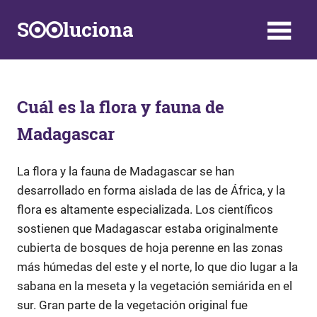
Saltar
S
luciona
al
contenido
Información,
Datos,
Respuestas
y
Cuál es la flora y fauna de
Soluciones
Madagascar
a
problemas
de
La flora y la fauna de Madagascar se han
la
desarrollado en forma aislada de las de África, y la
vida
flora es altamente especializada. Los científicos
diaria
sostienen que Madagascar estaba originalmente
cubierta de bosques de hoja perenne en las zonas
más húmedas del este y el norte, lo que dio lugar a la
sabana en la meseta y la vegetación semiárida en el
sur. Gran parte de la vegetación original fue