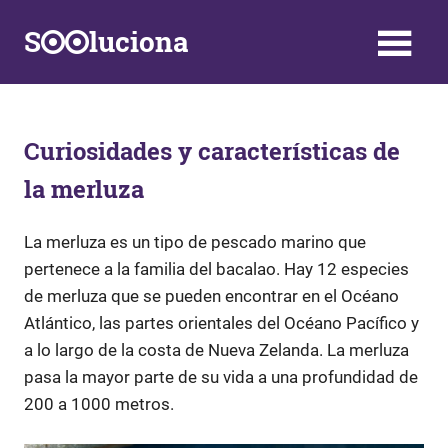
Saltar
S
luciona
al
contenido
Información,
Datos,
Respuestas
y
Curiosidades y características de
Soluciones
la merluza
a
problemas
de
La merluza es un tipo de pescado marino que
la
pertenece a la familia del bacalao. Hay 12 especies
vida
de merluza que se pueden encontrar en el Océano
diaria
Atlántico, las partes orientales del Océano Pacífico y
a lo largo de la costa de Nueva Zelanda. La merluza
pasa la mayor parte de su vida a una profundidad de
200 a 1000 metros.