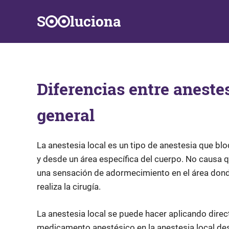
Saltar
S
luciona
al
contenido
Información,
Datos,
Respuestas
y
Diferencias entre anestes
Soluciones
a
problemas
general
de
la
vida
La anestesia local es un tipo de anestesia que bl
diaria
y desde un área específica del cuerpo. No causa q
una sensación de adormecimiento en el área dond
realiza la cirugía.
La anestesia local se puede hacer aplicando dire
medicamento anestésico en la anestesia local d