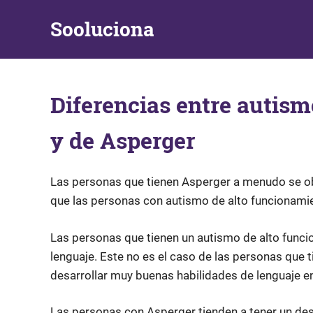
Skip
Sooluciona
to
content
Respuestas
y
Soluciones
Diferencias entre autism
a
problemas
de
y de Asperger
la
vida
diaria
Las personas que tienen Asperger a menudo se ob
que las personas con autismo de alto funcionamie
Las personas que tienen un autismo de alto funci
lenguaje. Este no es el caso de las personas que
desarrollar muy buenas habilidades de lenguaje en
Las personas con Asperger tienden a tener un des