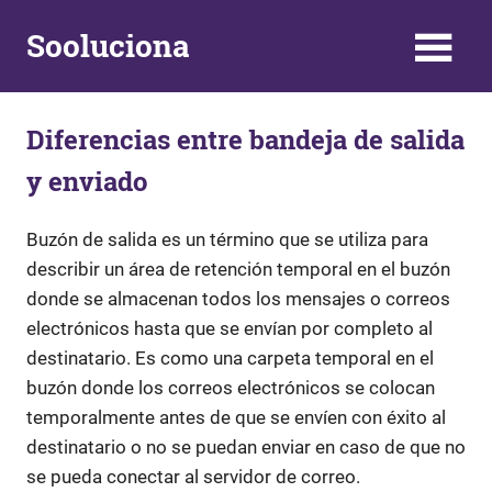
Skip
Sooluciona
to
content
Respuestas
y
Diferencias entre bandeja de salida
Soluciones
a
y enviado
problemas
de
la
Buzón de salida es un término que se utiliza para
vida
describir un área de retención temporal en el buzón
diaria
donde se almacenan todos los mensajes o correos
electrónicos hasta que se envían por completo al
destinatario. Es como una carpeta temporal en el
buzón donde los correos electrónicos se colocan
temporalmente antes de que se envíen con éxito al
destinatario o no se puedan enviar en caso de que no
se pueda conectar al servidor de correo.