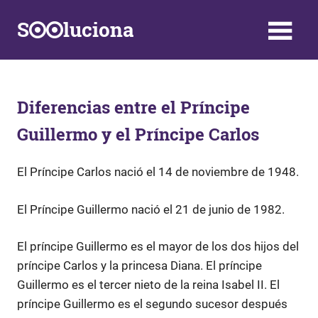
Saltar
S
luciona
al
contenido
Información,
Datos,
Respuestas
y
Diferencias entre el Príncipe
Soluciones
Guillermo y el Príncipe Carlos
a
problemas
de
El Príncipe Carlos nació el 14 de noviembre de 1948.
la
vida
El Príncipe Guillermo nació el 21 de junio de 1982.
diaria
El príncipe Guillermo es el mayor de los dos hijos del
príncipe Carlos y la princesa Diana. El príncipe
Guillermo es el tercer nieto de la reina Isabel II. El
príncipe Guillermo es el segundo sucesor después