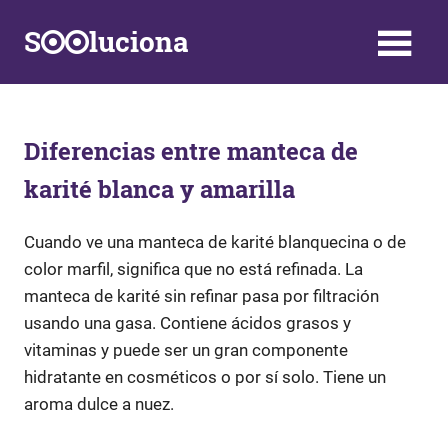
Saltar
S
luciona
al
contenido
Información,
Datos,
Respuestas
y
Diferencias entre manteca de
Soluciones
karité blanca y amarilla
a
problemas
de
Cuando ve una manteca de karité blanquecina o de
la
color marfil, significa que no está refinada. La
vida
manteca de karité sin refinar pasa por filtración
diaria
usando una gasa. Contiene ácidos grasos y
vitaminas y puede ser un gran componente
hidratante en cosméticos o por sí solo. Tiene un
aroma dulce a nuez.