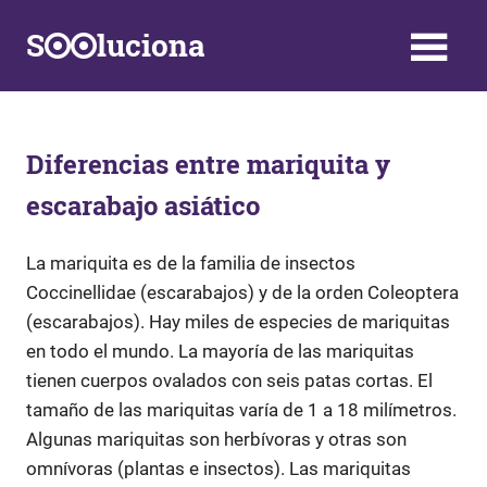
Saltar
S
luciona
al
contenido
Información,
Datos,
Respuestas
y
Diferencias entre mariquita y
Soluciones
escarabajo asiático
a
problemas
de
La mariquita es de la familia de insectos
la
Coccinellidae (escarabajos) y de la orden Coleoptera
vida
(escarabajos). Hay miles de especies de mariquitas
diaria
en todo el mundo. La mayoría de las mariquitas
tienen cuerpos ovalados con seis patas cortas. El
tamaño de las mariquitas varía de 1 a 18 milímetros.
Algunas mariquitas son herbívoras y otras son
omnívoras (plantas e insectos). Las mariquitas