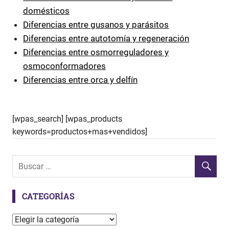
domésticos
Diferencias entre gusanos y parásitos
Diferencias entre autotomía y regeneración
Diferencias entre osmorreguladores y
osmoconformadores
Diferencias entre orca y delfín
[wpas_search] [wpas_products
keywords=productos+mas+vendidos]
CATEGORÍAS
C