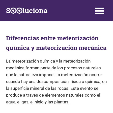
Saltar
S
luciona
al
contenido
Información,
Datos,
Respuestas
y
Diferencias entre meteorización
Soluciones
química y meteorización mecánica
a
problemas
de
La meteorización química y la meteorización
la
mecánica forman parte de los procesos naturales
vida
que la naturaleza impone. La meteorización ocurre
diaria
cuando hay una descomposición, física o química, en
la superficie mineral de las rocas. Este evento se
produce a través de elementos naturales como el
agua, el gas, el hielo y las plantas.