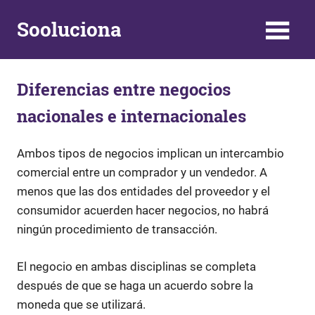
Skip
Sooluciona
to
content
Respuestas
y
Diferencias entre negocios
Soluciones
a
nacionales e internacionales
problemas
de
la
Ambos tipos de negocios implican un intercambio
vida
comercial entre un comprador y un vendedor. A
diaria
menos que las dos entidades del proveedor y el
consumidor acuerden hacer negocios, no habrá
ningún procedimiento de transacción.
El negocio en ambas disciplinas se completa
después de que se haga un acuerdo sobre la
moneda que se utilizará.