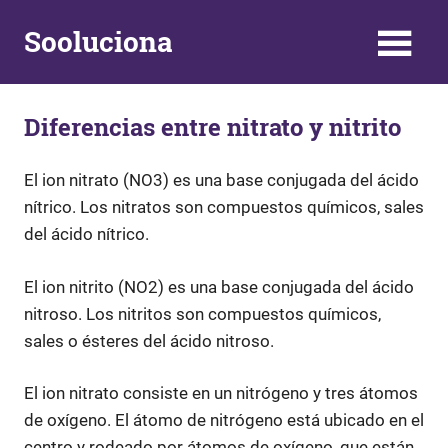
Skip
Sooluciona
to
content
Respuestas
y
Diferencias entre nitrato y nitrito
Soluciones
a
problemas
El ion nitrato (NO3) es una base conjugada del ácido
de
nítrico. Los nitratos son compuestos químicos, sales
la
vida
del ácido nítrico.
diaria
El ion nitrito (NO2) es una base conjugada del ácido
nitroso. Los nitritos son compuestos químicos,
sales o ésteres del ácido nitroso.
El ion nitrato consiste en un nitrógeno y tres átomos
de oxígeno. El átomo de nitrógeno está ubicado en el
centro y rodeado por átomos de oxígeno, que están