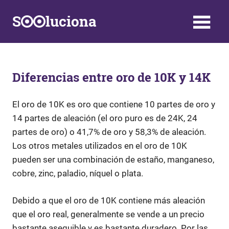
Saltar
S
luciona
al
contenido
Información,
Datos,
Respuestas
y
Diferencias entre oro de 10K y 14K
Soluciones
a
El oro de 10K es oro que contiene 10 partes de oro y
problemas
14 partes de aleación (el oro puro es de 24K, 24
de
la
partes de oro) o 41,7% de oro y 58,3% de aleación.
vida
Los otros metales utilizados en el oro de 10K
diaria
pueden ser una combinación de estaño, manganeso,
cobre, zinc, paladio, níquel o plata.
Debido a que el oro de 10K contiene más aleación
que el oro real, generalmente se vende a un precio
bastante asequible y es bastante duradero. Por las