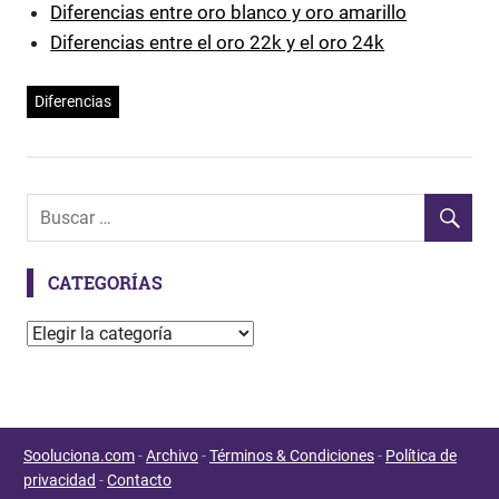
Diferencias entre oro blanco y oro amarillo
Diferencias entre el oro 22k y el oro 24k
Diferencias
CATEGORÍAS
C
a
t
e
g
Sooluciona.com
-
Archivo
-
Términos & Condiciones
-
Política de
o
privacidad
-
Contacto