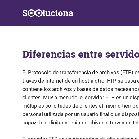
Saltar
S
luciona
al
contenido
Información,
Datos,
Respuestas
y
Diferencias entre servid
Soluciones
a
problemas
de
El Protocolo de transferencia de archivos (FTP) es
la
través de Internet de un host a otro. FTP se basa e
vida
contiene los archivos y bases de datos necesarios
diaria
clientes. Muy a menudo, el servidor FTP es un dis
múltiples solicitudes de clientes al mismo tiemp
personal utilizada por un usuario final o un dispo
capaz de solicitar y recibir archivos a través de I
El servidor FTP es un dispositivo de alta potencia