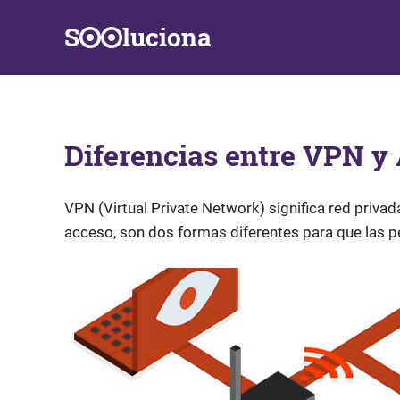
Saltar
S
luciona
al
contenido
Información,
Datos,
Respuestas
y
Diferencias entre VPN y
Soluciones
a
problemas
de
VPN (Virtual Private Network) significa red priva
la
acceso, son dos formas diferentes para que las p
vida
diaria