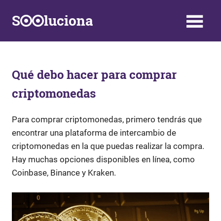
Saltar
S
luciona
al
contenido
Información,
Datos,
Respuestas
y
Qué debo hacer para comprar
Soluciones
criptomonedas
a
problemas
de
Para comprar criptomonedas, primero tendrás que
la
encontrar una plataforma de intercambio de
vida
criptomonedas en la que puedas realizar la compra.
diaria
Hay muchas opciones disponibles en línea, como
Coinbase, Binance y Kraken.