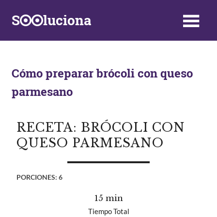
Saltar
S
luciona
al
contenido
Información,
Datos,
Respuestas
y
Cómo preparar brócoli con queso
Soluciones
parmesano
a
problemas
de
la
RECETA: BRÓCOLI CON
vida
QUESO PARMESANO
diaria
PORCIONES:
6
15 min
Tiempo Total