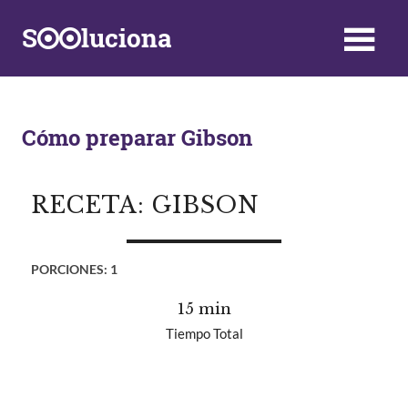
Saltar
S
luciona
al
contenido
Información,
Datos,
Respuestas
y
Cómo preparar Gibson
Soluciones
a
problemas
RECETA: GIBSON
de
la
vida
PORCIONES:
1
diaria
15 min
Tiempo Total