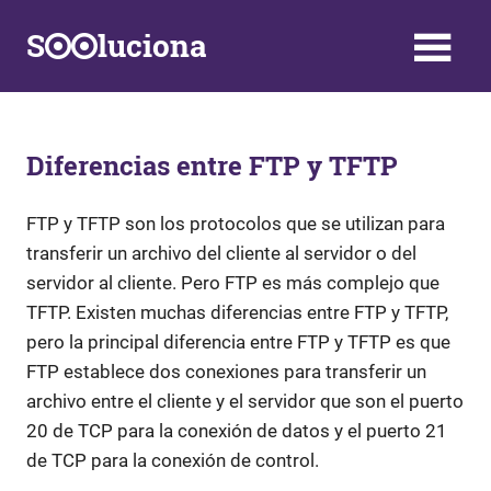
Saltar
S
luciona
al
contenido
Información,
Datos,
Respuestas
y
Diferencias entre FTP y TFTP
Soluciones
a
FTP y TFTP son los protocolos que se utilizan para
problemas
transferir un archivo del cliente al servidor o del
de
la
servidor al cliente. Pero FTP es más complejo que
vida
TFTP. Existen muchas diferencias entre FTP y TFTP,
diaria
pero la principal diferencia entre FTP y TFTP es que
FTP establece dos conexiones para transferir un
archivo entre el cliente y el servidor que son el puerto
20 de TCP para la conexión de datos y el puerto 21
de TCP para la conexión de control.