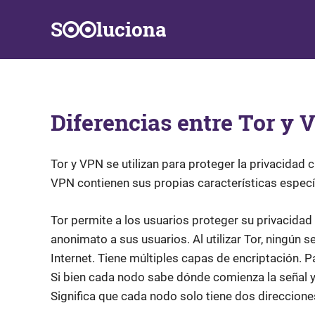
Saltar
S
luciona
al
contenido
Información,
Datos,
Respuestas
y
Diferencias entre Tor y 
Soluciones
a
problemas
de
Tor y VPN se utilizan para proteger la privacidad
la
VPN contienen sus propias características especí
vida
diaria
Tor permite a los usuarios proteger su privacidad
anonimato a sus usuarios. Al utilizar Tor, ningún 
Internet. Tiene múltiples capas de encriptación. 
Si bien cada nodo sabe dónde comienza la señal y 
Significa que cada nodo solo tiene dos direccione